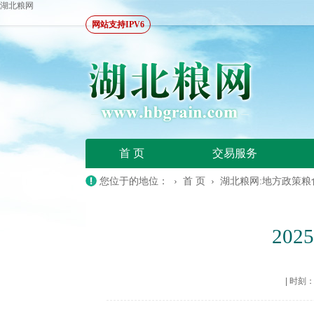
湖北粮网
网站支持IPV6
首 页
交易服务
您位于的地位： ›
首 页
›
湖北粮网:地方政策粮
20
|
时刻：20