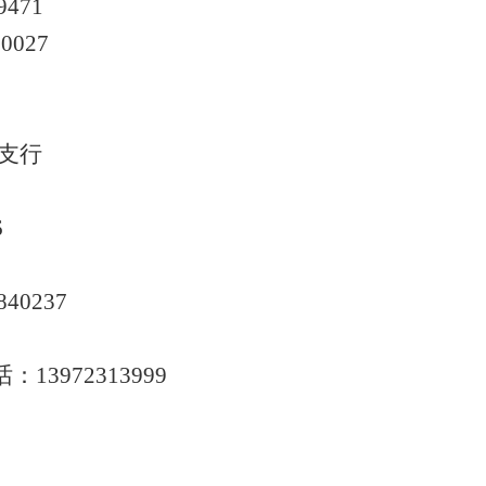
9471
00027
支行
6
840237
话：
13972313999